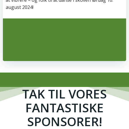
at vibrere – og folk til at danse i skoven lørdag 10.
august 2024!
TAK TIL VORES
FANTASTISKE
SPONSORER!