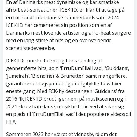
En af Danmarks mest dynamiske og karismatiske
afro-beat-sensationer, ICEKIID, er klar til at tage på
en tur rundt i det danske sommerlandskab i 2024.
ICEKIID har cementeret sin position som en af
Danmarks mest lovende artister og afro-beat sangere
med en lang stime af hits og en overvældende
scenetilstedeværelse.
ICEKIIDs unikke talent og hans samling af
gennemførte hits, som ‘ErruDumEllaHvad’, ‘Gulddans’,
‘Jumeirah’, ‘Blondiner & Brunetter’ samt mange flere,
garanterer et højspændt og energifyldt show hver
eneste gang. Med FCK-hyldestsangen ’Gulddans’ fra
2016 fik ICEKIID brudt igennem på musikscenen og i
2021 skrev han dansk musikhistorie ved at sikre sig
en plads til ‘ErruDumEllaHvad’ i det populære videospil
FIFA.
Sommeren 2023 har været et vidnesbyrd om det