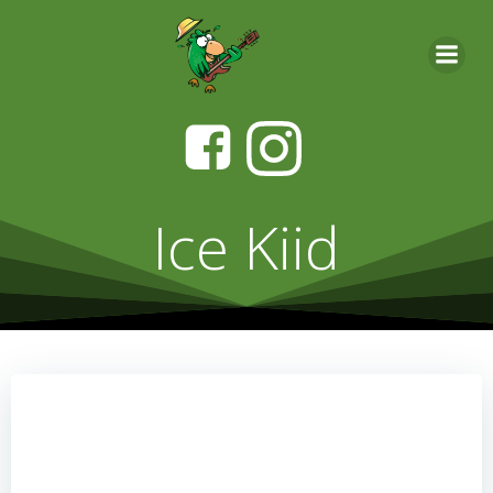
Videre
til
indhold
Ice Kiid