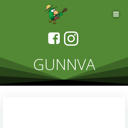
Videre
til
indhold
GUNNVA