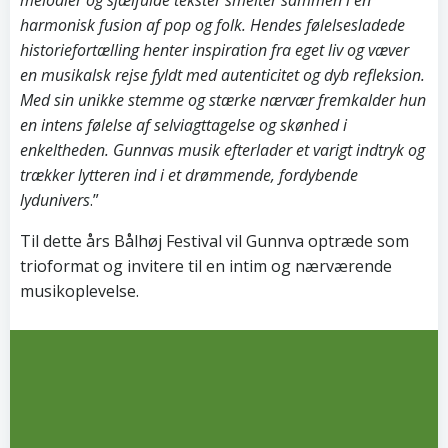
melodier og sjælfulde tekster smelter sammen i en
harmonisk fusion af pop og folk. Hendes følelsesladede
historiefortælling henter inspiration fra eget liv og væver
en musikalsk rejse fyldt med autenticitet og dyb refleksion.
Med sin unikke stemme og stærke nærvær fremkalder hun
en intens følelse af selviagttagelse og skønhed i
enkeltheden. Gunnvas musik efterlader et varigt indtryk og
trækker lytteren ind i et drømmende, fordybende
lydunivers
.”
Til dette års Bålhøj Festival vil Gunnva optræde som
trioformat og invitere til en intim og nærværende
musikoplevelse.