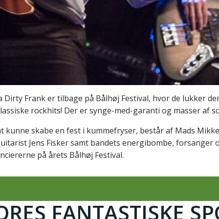
Dirty Frank er tilbage på Bålhøj Festival, hvor de lukker den
 klassiske rockhits! Der er synge-med-garanti og masser af s
 at kunne skabe en fest i kummefryser, består af Mads Mikk
uitarist Jens Fisker samt bandets energibombe, forsanger o
nciererne på årets Bålhøj Festival.
VORES FANTASTISKE S